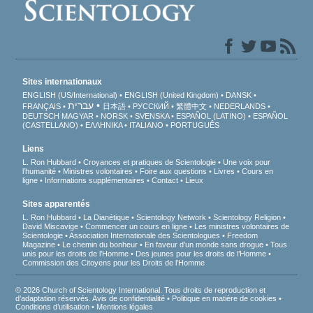
Sites internationaux
ENGLISH (US/International)
ENGLISH (United Kingdom)
DANSK
עברית
FRANÇAIS
日本語
РУССКИЙ
繁體中文
NEDERLANDS
DEUTSCH
MAGYAR
NORSK
SVENSKA
ESPAÑOL (LATINO)
ESPAÑOL
(CASTELLANO)
ΕΛΛΗΝΙΚA
ITALIANO
PORTUGUÊS
Liens
L. Ron Hubbard
Croyances et pratiques de Scientologie
Une voix pour
l’humanité
Ministres volontaires
Foire aux questions
Livres
Cours en
ligne
Informations supplémentaires
Contact
Lieux
Sites apparentés
L. Ron Hubbard
La Dianétique
Scientology Network
Scientology Religion
David Miscavige
Commencer un cours en ligne
Les ministres volontaires de
Scientologie
Association Internationale des Scientologues
Freedom
Magazine
Le chemin du bonheur
En faveur d’un monde sans drogue
Tous
unis pour les droits de l’Homme
Des jeunes pour les droits de l’Homme
Commission des Citoyens pour les Droits de l’Homme
© 2026 Church of Scientology International. Tous droits de reproduction et
d’adaptation réservés.
Avis de confidentialité
•
Politique en matière de cookies
•
Conditions d’utilisation
•
Mentions légales