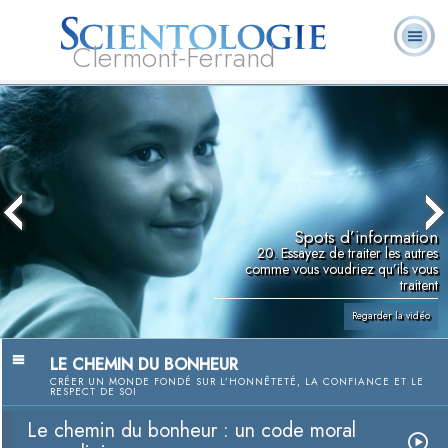
Clermont-Ferrand
Qu’est-ce que la
Ministres
Foire aux
L. Ron Hubbard
Livres
Scientologie ?
volontaires
questions
Spots d’information
20. Essayez de traiter les autres
comme vous voudriez qu’ils vous
traitent
Regarder la vidéo
LE CHEMIN DU BONHEUR
CRÉER UN MONDE FONDÉ SUR L’HONNÊTETÉ, LA CONFIANCE ET LE
RESPECT DE SOI
Le chemin du bonheur : un code moral