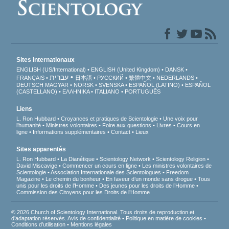
Sites internationaux
ENGLISH (US/International)
ENGLISH (United Kingdom)
DANSK
עברית
FRANÇAIS
日本語
РУССКИЙ
繁體中文
NEDERLANDS
DEUTSCH
MAGYAR
NORSK
SVENSKA
ESPAÑOL (LATINO)
ESPAÑOL
(CASTELLANO)
ΕΛΛΗΝΙΚA
ITALIANO
PORTUGUÊS
Liens
L. Ron Hubbard
Croyances et pratiques de Scientologie
Une voix pour
l’humanité
Ministres volontaires
Foire aux questions
Livres
Cours en
ligne
Informations supplémentaires
Contact
Lieux
Sites apparentés
L. Ron Hubbard
La Dianétique
Scientology Network
Scientology Religion
David Miscavige
Commencer un cours en ligne
Les ministres volontaires de
Scientologie
Association Internationale des Scientologues
Freedom
Magazine
Le chemin du bonheur
En faveur d’un monde sans drogue
Tous
unis pour les droits de l’Homme
Des jeunes pour les droits de l’Homme
Commission des Citoyens pour les Droits de l’Homme
© 2026 Church of Scientology International. Tous droits de reproduction et
d’adaptation réservés.
Avis de confidentialité
•
Politique en matière de cookies
•
Conditions d’utilisation
•
Mentions légales