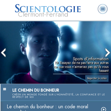
Clermont-Ferrand
Qu’est-ce que la
Ministres
Foire aux
L. Ron Hubbard
Livres
Scientologie ?
volontaires
questions
Spots d’information
19. Essayez de ne pas faire aux autres
ce que vous n’aimeriez pas qu’ils vous
fassent
Regarder la vidéo
LE CHEMIN DU BONHEUR
CRÉER UN MONDE FONDÉ SUR L’HONNÊTETÉ, LA CONFIANCE ET LE
RESPECT DE SOI
Le chemin du bonheur : un code moral