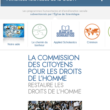
Les programmes humanitaires et d’amélioration sociale
subventionnés par l’Église de Scientologie
▼
Le chemin du
Applied Scholastics
Criminon
Notre aide
bonheur
LA COMMISSION
DES CITOYENS
POUR LES DROITS
DE L’HOMME
RESTAURE LES
DROITS DE L’HOMME