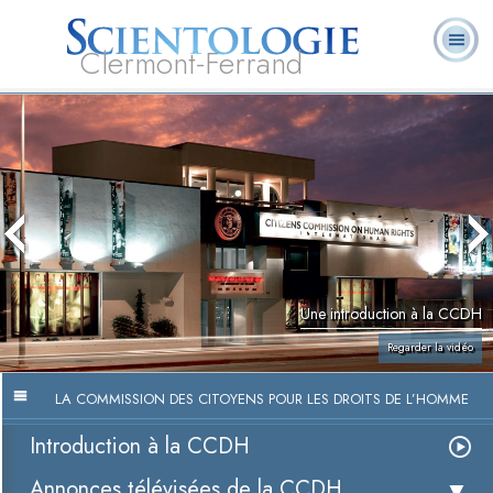
Clermont-Ferrand
Qu’est-ce que la
Ministres
Foire aux
L. Ron Hubbard
Livres
Scientologie ?
volontaires
questions
Une introduction à la CCDH
Regarder la vidéo
LA COMMISSION DES CITOYENS POUR LES DROITS DE L’HOMME
Introduction à la CCDH
Annonces télévisées de la CCDH