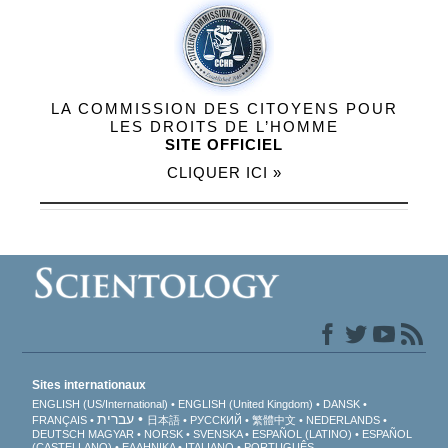
LA COMMISSION DES CITOYENS POUR
LES DROITS DE L’HOMME
SITE OFFICIEL
CLIQUER ICI »
Sites internationaux
ENGLISH (US/International)
ENGLISH (United Kingdom)
DANSK
עברית
FRANÇAIS
日本語
РУССКИЙ
繁體中文
NEDERLANDS
DEUTSCH
MAGYAR
NORSK
SVENSKA
ESPAÑOL (LATINO)
ESPAÑOL
(CASTELLANO)
ΕΛΛΗΝΙΚA
ITALIANO
PORTUGUÊS