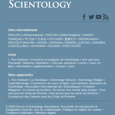
Sites internationaux
ENGLISH (US/International)
ENGLISH (United Kingdom)
DANSK
עברית
FRANÇAIS
日本語
РУССКИЙ
繁體中文
NEDERLANDS
DEUTSCH
MAGYAR
NORSK
SVENSKA
ESPAÑOL (LATINO)
ESPAÑOL
(CASTELLANO)
ΕΛΛΗΝΙΚA
ITALIANO
PORTUGUÊS
Liens
L. Ron Hubbard
Croyances et pratiques de Scientologie
Une voix pour
l’humanité
Ministres volontaires
Foire aux questions
Livres
Cours en
ligne
Informations supplémentaires
Contact
Lieux
Sites apparentés
L. Ron Hubbard
La Dianétique
Scientology Network
Scientology Religion
David Miscavige
Commencer un cours en ligne
Les ministres volontaires de
Scientologie
Association Internationale des Scientologues
Freedom
Magazine
Le chemin du bonheur
En faveur d’un monde sans drogue
Tous
unis pour les droits de l’Homme
Des jeunes pour les droits de l’Homme
Commission des Citoyens pour les Droits de l’Homme
© 2026 Church of Scientology International. Tous droits de reproduction et
d’adaptation réservés.
Avis de confidentialité
•
Politique en matière de cookies
•
Conditions d’utilisation
•
Mentions légales