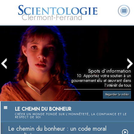
Clermont-Ferrand
Qu’est-ce que la
Ministres
Foire aux
L. Ron Hubbard
Livres
Scientologie ?
volontaires
questions
Spots d’information
10. Apportez votre soutien à un
gouvernement élu et œuvrant dans
l’intérêt de tous
Regarder la vidéo
LE CHEMIN DU BONHEUR
CRÉER UN MONDE FONDÉ SUR L’HONNÊTETÉ, LA CONFIANCE ET LE
RESPECT DE SOI
Le chemin du bonheur : un code moral