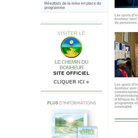
Résultats de la mise en place du
programme
Les spots d’i
bonheur
sont 
de personnes 
VISITER LE
LE CHEMIN DU
BONHEUR
SITE OFFICIEL
CLIQUER ICI »
Les spots d’i
bonheur
sont 
commissariats
Johannesburg, 
d’Afrique du S
PLUS
D’INFORMATIONS
programme visa
criminalité.