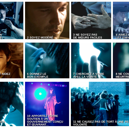
N
3 NE SOYEZ PAS
4 AIMEZ 
ME
2 SOYEZ MODÉRÉ
DE MŒURS FACILES
LES ENF
 AIDEZ
6 DONNEZ LE
7 CHERCHEZ A VIVRE
8 NE CO
BON EXEMPLE
AVEC LA VÉRITÉ
MEURTR
10 APPORTEZ VOTRE
SOUTIEN À UN
IEN
GOUVERNEMENT CONÇU
11 NE CAUSEZ PAS DE TORT À UNE 
ET ŒUVRANT...
VOLONTÉ