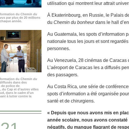
utilisation qui montrent leur attrait univer
nformation du
Chemin du
À Ekaterinbourg, en Russie, le Palais de 
vus par plus de 20 millions
chaque année.
du
Chemin du bonheur
dans le hall d’en
Au Guatemala, les spots d’information p
nationale tous les jours et sont regardé
personnes.
Au Venezuela, 28 cinémas de Caracas on
L’aéroport de Caracas les a diffusés pen
des passagers.
nformation du
Chemin du
diffusés dans des
 de police de
Au Costa Rica, une série de conférenc
du Cap et d’autres villes
ud, dans le cadre d’un
spots d’information a été organisée pou
nt à lutter contre la
santé et de chirurgiens.
« Depuis que nous avons mis en plac
année scolaire, nous avons constat
21
négatifs, du manque flagrant de respe