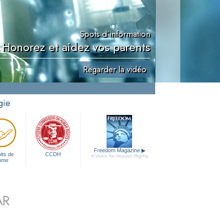
Spots d’information
 Honorez et aidez vos parents
Regarder la vidéo
gie
Freedom Magazine
▶
its de
CCDH
A Voice for Human Rights
mme
AR