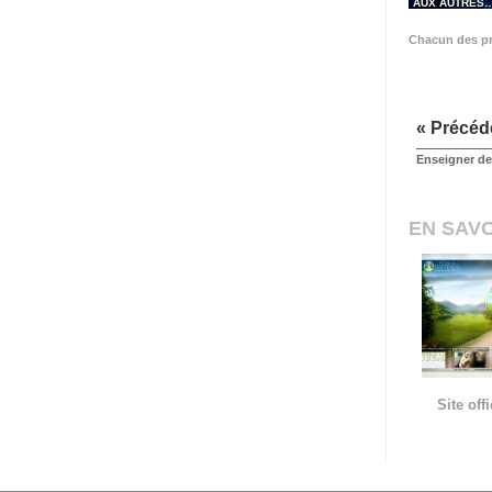
AUX AUTRES
Chacun des pr
« Précéd
Enseigner des
EN SAVO
Site of