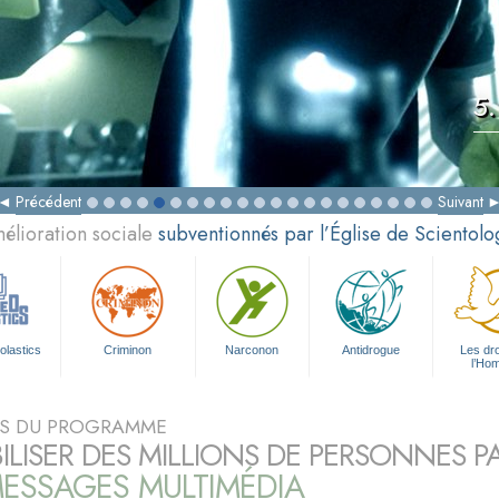
5.
Précédent
Suivant
élioration sociale
subventionnés par l’Église de Scientolo
olastics
Criminon
Narconon
Antidrogue
Les dro
l’Ho
S DU PROGRAMME
BILISER DES MILLIONS DE PERSONNES P
ESSAGES MULTIMÉDIA