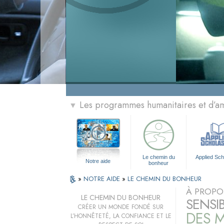
Les programmes humanitaires et d’am
▼
Le chemin du
Applied Sch
Notre aide
bonheur
»
NOTRE AIDE
»
LE CHEMIN DU BONHEUR
À PROPO
LE CHEMIN DU BONHEUR
SENSI
CRÉER UN MONDE FONDÉ SUR
DES M
L’HONNÊTETÉ, LA CONFIANCE ET LE