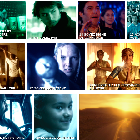
DEZ ET
OTRE
14 SOYEZ DIGNE
15 AC
ENT
13 NE VOLEZ PAS
DE CONFIANCE
VOS O
18 RESPECTEZ LES CROYANCE
AVAILLEUR
17 SOYEZ COMPÉTENT
D’AUTRUI
E NE PAS FAIRE
20 ESSAYEZ DE TRAITER