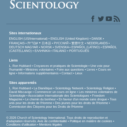
Sites internationaux
ENGLISH (US/International)
ENGLISH (United Kingdom)
DANSK
עברית
FRANÇAIS
日本語
РУССКИЙ
繁體中文
NEDERLANDS
DEUTSCH
MAGYAR
NORSK
SVENSKA
ESPAÑOL (LATINO)
ESPAÑOL
(CASTELLANO)
ΕΛΛΗΝΙΚA
ITALIANO
PORTUGUÊS
Liens
L. Ron Hubbard
Croyances et pratiques de Scientologie
Une voix pour
l’humanité
Ministres volontaires
Foire aux questions
Livres
Cours en
ligne
Informations supplémentaires
Contact
Lieux
Sites apparentés
L. Ron Hubbard
La Dianétique
Scientology Network
Scientology Religion
David Miscavige
Commencer un cours en ligne
Les ministres volontaires de
Scientologie
Association Internationale des Scientologues
Freedom
Magazine
Le chemin du bonheur
En faveur d’un monde sans drogue
Tous
unis pour les droits de l’Homme
Des jeunes pour les droits de l’Homme
Commission des Citoyens pour les Droits de l’Homme
© 2026 Church of Scientology International. Tous droits de reproduction et
d’adaptation réservés.
Avis de confidentialité
•
Politique en matière de cookies
•
Conditions d’utilisation
•
Mentions légales