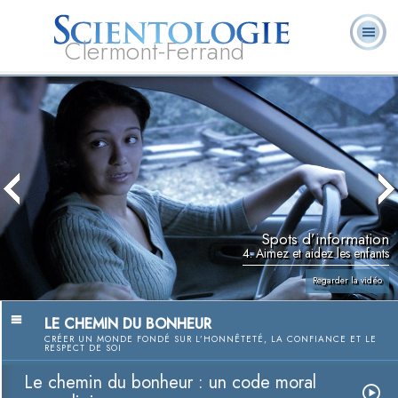
Clermont-Ferrand
Qu’est-ce que la
Ministres
Foire aux
L. Ron Hubbard
Livres
Scientologie ?
volontaires
questions
Spots d’information
4. Aimez et aidez les enfants
Regarder la vidéo
LE CHEMIN DU BONHEUR
CRÉER UN MONDE FONDÉ SUR L’HONNÊTETÉ, LA CONFIANCE ET LE
RESPECT DE SOI
Le chemin du bonheur : un code moral