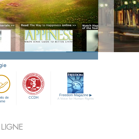
gie
Freedom Magazine
▶
its de
CCDH
A Voice for Human Rights
mme
 LIGNE