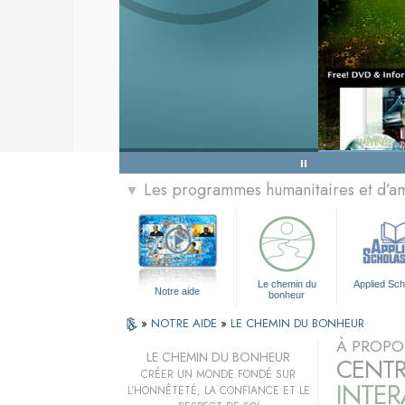
Les programmes humanitaires et d’am
▼
Le chemin du
Applied Sch
Notre aide
bonheur
»
NOTRE AIDE
»
LE CHEMIN DU BONHEUR
À PROPO
LE CHEMIN DU BONHEUR
CENTR
CRÉER UN MONDE FONDÉ SUR
INTER
L’HONNÊTETÉ, LA CONFIANCE ET LE