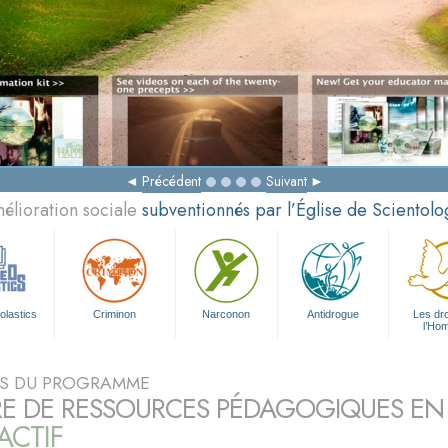
Précédent
Suivant
élioration sociale
subventionnés par l’Église de Scientolo
olastics
Criminon
Narconon
Antidrogue
Les dro
l’Ho
S DU PROGRAMME
E DE RESSOURCES PÉDAGOGIQUES EN
ACTIF