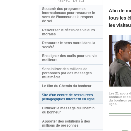
RESPECT DE SOI
Soutenir des programmes
Afin de m
internationaux pour restaurer le
sens de l’honneur et le respect
tous les é
de soi
les visite
Renverser le déclin des valeurs
morales
Restaurer le sens moral dans la
société
Enseigner des outils pour une vie
meilleure
Sensibiliser des millions de
personnes par des messages
multimédia
Le film du Chemin du bonheur
Les 21 spots 
Site d’un centre de ressources
bonheur et des
pédagogiques interactif en ligne
du bonheur pe
ligne.
Diffuser le message du Chemin
du bonheur
Apporter des solutions à des
millions de personnes