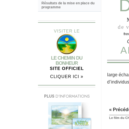
D
Résultats de la mise en place du
programme
de v
VISITER LE
the
A
LE CHEMIN DU
BONHEUR
SITE OFFICIEL
large écha
CLIQUER ICI »
d’individu
PLUS
D’INFORMATIONS
« Précéd
Le film du 