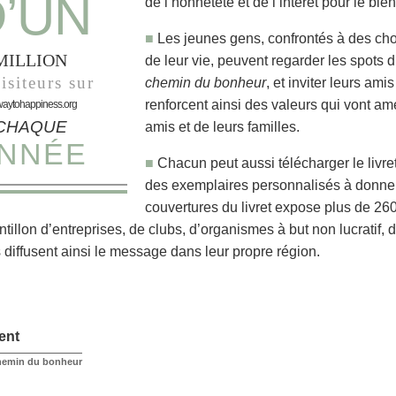
’UN
de l’honnêteté et de l’intérêt pour le bien
■
Les jeunes gens, confrontés à des choi
MILLION
de leur vie, peuvent regarder les spots d’
isiteurs sur
chemin du bonheur
, et inviter leurs am
renforcent ainsi des valeurs qui vont amé
waytohappiness.org
CHAQUE
amis et de leurs familles.
NNÉE
■
Chacun peut aussi télécharger le livre
des exemplaires personnalisés à donner 
couvertures du livret expose plus de 2
ntillon d’entreprises, de clubs, d’organismes à but non lucratif
s diffusent ainsi le message dans leur propre région.
ent
Chemin du bonheur