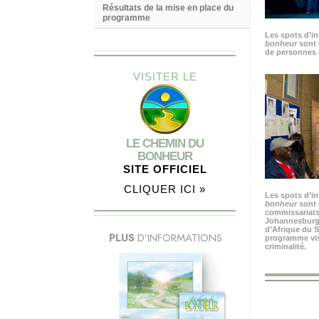
Résultats de la mise en place du
programme
Les spots d’i
bonheur
sont 
de personnes 
VISITER LE
LE CHEMIN DU
BONHEUR
SITE OFFICIEL
CLIQUER ICI »
Les spots d’i
bonheur
sont 
commissariats
Johannesburg, 
d’Afrique du S
PLUS
D’INFORMATIONS
programme visa
criminalité.