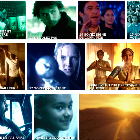
DEZ ET
OTRE
14 SOYEZ DIGNE
15 AC
ENT
13 NE VOLEZ PAS
DE CONFIANCE
VOS O
18 RESPECTEZ LES CROYANCE
AVAILLEUR
17 SOYEZ COMPÉTENT
D’AUTRUI
E NE PAS FAIRE
20 ESSAYEZ DE TRAITER