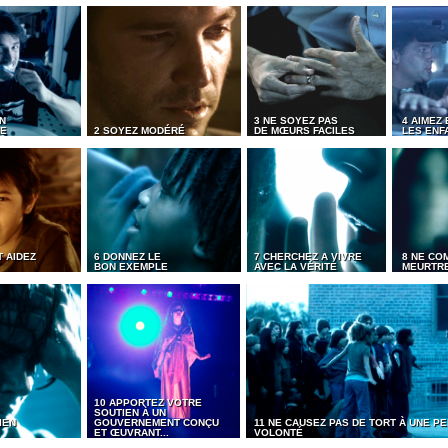
N
3 NE SOYEZ PAS
4 AIMEZ 
ME
2 SOYEZ MODÉRÉ
DE MŒURS FACILES
LES ENF
 AIDEZ
6 DONNEZ LE
7 CHERCHEZ A VIVRE
8 NE CO
BON EXEMPLE
AVEC LA VÉRITÉ
MEURTR
10 APPORTEZ VOTRE
SOUTIEN À UN
IEN
GOUVERNEMENT CONÇU
11 NE CAUSEZ PAS DE TORT À UNE 
ET ŒUVRANT...
VOLONTÉ