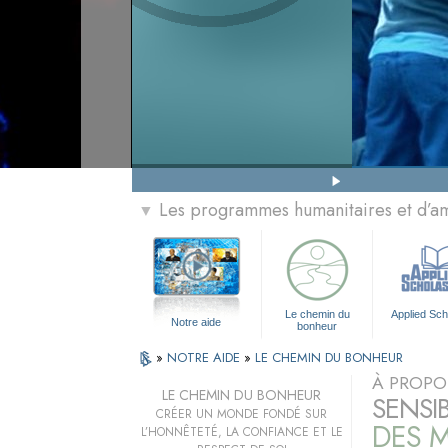
Les programmes humanitaires et d’am
▼
Le chemin du
Applied Sch
Notre aide
bonheur
»
NOTRE AIDE
»
LE CHEMIN DU BONHEUR
À PROPO
LE CHEMIN DU BONHEUR
SENSI
CRÉER UN MONDE FONDÉ SUR
DES M
L’HONNÊTETÉ, LA CONFIANCE ET LE