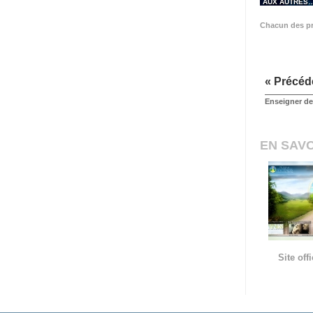
AUX AUTRES
Chacun des pr
« Précéd
Enseigner des
EN SAVO
Site of