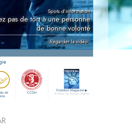
Spots d’information
ez pas de tort à une personne
de bonne volonté
Regarder la vidéo
gie
Freedom Magazine
▶
its de
CCDH
A Voice for Human Rights
mme
AR