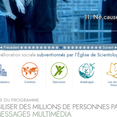
11. Ne caus
Précédent
Suivant
élioration sociale
subventionnés par l’Église de Scientolo
olastics
Criminon
Narconon
Antidrogue
Les dro
l’Ho
S DU PROGRAMME
BILISER DES MILLIONS DE PERSONNES P
ESSAGES MULTIMÉDIA