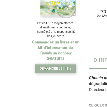
PR
basés
Existe-t-il un moyen efficace
d’améliorer la conduite,
l’honnêteté et la responsabilité
des jeunes ?
Commandez un livret et un
kit d’information du
Chemin du bonheur
GRATUITS
D’I
DEMANDER LE KIT »
Chemin d
dégradati
Directeur 
CLIQUER S