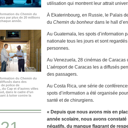
utilisation qui montrent leur attrait univer
nformation du
Chemin du
À Ekaterinbourg, en Russie, le Palais de 
vus par plus de 20 millions
chaque année.
du
Chemin du bonheur
dans le hall d’en
Au Guatemala, les spots d’information p
nationale tous les jours et sont regardé
personnes.
Au Venezuela, 28 cinémas de Caracas on
L’aéroport de Caracas les a diffusés pen
des passagers.
nformation du
Chemin du
diffusés dans des
 de police de
Au Costa Rica, une série de conférenc
du Cap et d’autres villes
ud, dans le cadre d’un
spots d’information a été organisée pou
nt à lutter contre la
santé et de chirurgiens.
« Depuis que nous avons mis en plac
année scolaire, nous avons constat
21
négatifs, du manque flagrant de respe