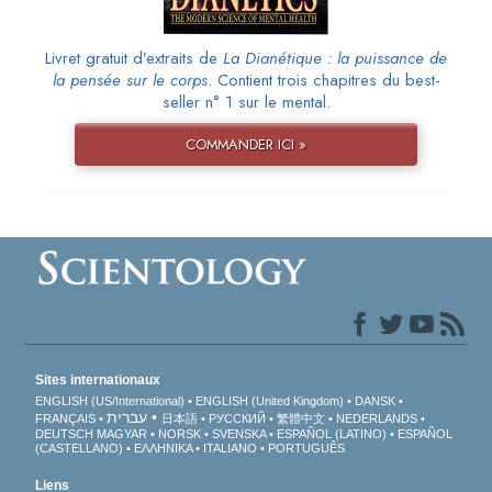
Livret gratuit d’extraits de
La Dianétique : la puissance de
la pensée sur le corps
. Contient trois chapitres du best-
seller n° 1 sur le mental.
COMMANDER ICI »
Sites internationaux
ENGLISH (US/International)
ENGLISH (United Kingdom)
DANSK
עברית
FRANÇAIS
日本語
РУССКИЙ
繁體中文
NEDERLANDS
DEUTSCH
MAGYAR
NORSK
SVENSKA
ESPAÑOL (LATINO)
ESPAÑOL
(CASTELLANO)
ΕΛΛΗΝΙΚA
ITALIANO
PORTUGUÊS
Liens