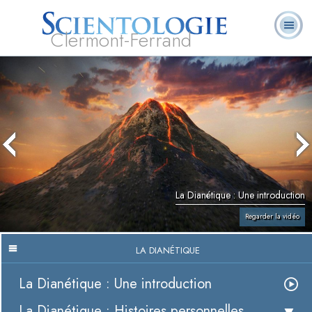
Clermont-Ferrand
Qu’est-ce que la
Ministres
Foire aux
L. Ron Hubbard
Livres
Scientologie ?
volontaires
questions
La Dianétique : Une introduction
Regarder la vidéo
LA DIANÉTIQUE
La Dianétique : Une introduction
La Dianétique : Histoires personnelles