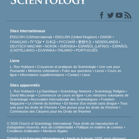
Sites internationaux
ENGLISH (US/International)
ENGLISH (United Kingdom)
DANSK
עברית
FRANÇAIS
日本語
РУССКИЙ
繁體中文
NEDERLANDS
DEUTSCH
MAGYAR
NORSK
SVENSKA
ESPAÑOL (LATINO)
ESPAÑOL
(CASTELLANO)
ΕΛΛΗΝΙΚA
ITALIANO
PORTUGUÊS
Liens
L. Ron Hubbard
Croyances et pratiques de Scientologie
Une voix pour
l’humanité
Ministres volontaires
Foire aux questions
Livres
Cours en
ligne
Informations supplémentaires
Contact
Lieux
Sites apparentés
L. Ron Hubbard
La Dianétique
Scientology Network
Scientology Religion
David Miscavige
Commencer un cours en ligne
Les ministres volontaires de
Scientologie
Association Internationale des Scientologues
Freedom
Magazine
Le chemin du bonheur
En faveur d’un monde sans drogue
Tous
unis pour les droits de l’Homme
Des jeunes pour les droits de l’Homme
Commission des Citoyens pour les Droits de l’Homme
© 2026 Church of Scientology International. Tous droits de reproduction et
d’adaptation réservés.
Avis de confidentialité
•
Politique en matière de cookies
•
Conditions d’utilisation
•
Mentions légales
D’après la loi française Informatique et Liberté du 6 janvier 1978, vous disposez