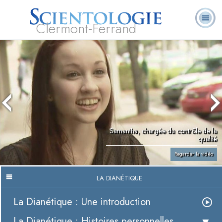
Clermont-Ferrand
Qu’est-ce que la
Ministres
Foire aux
L. Ron Hubbard
Livres
Scientologie ?
volontaires
questions
Samantha, chargée du contrôle de la
qualité
Regarder la vidéo
LA DIANÉTIQUE
La Dianétique : Une introduction
La Dianétique : Histoires personnelles