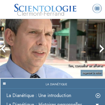
Clermont-Ferrand
Qu’est-ce que la
Ministres
Foire aux
L. Ron Hubbard
Livres
Scientologie ?
volontaires
questions
Tim, conseiller en affaires
Regarder la vidéo
LA DIANÉTIQUE
La Dianétique : Une introduction
La Dianétique : Histoires personnelles