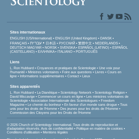
Sites internationaux
ENGLISH (US/International)
ENGLISH (United Kingdom)
DANSK
עברית
FRANÇAIS
日本語
РУССКИЙ
繁體中文
NEDERLANDS
DEUTSCH
MAGYAR
NORSK
SVENSKA
ESPAÑOL (LATINO)
ESPAÑOL
(CASTELLANO)
ΕΛΛΗΝΙΚA
ITALIANO
PORTUGUÊS
Liens
L. Ron Hubbard
Croyances et pratiques de Scientologie
Une voix pour
l’humanité
Ministres volontaires
Foire aux questions
Livres
Cours en
ligne
Informations supplémentaires
Contact
Lieux
Sites apparentés
L. Ron Hubbard
La Dianétique
Scientology Network
Scientology Religion
David Miscavige
Commencer un cours en ligne
Les ministres volontaires de
Scientologie
Association Internationale des Scientologues
Freedom
Magazine
Le chemin du bonheur
En faveur d’un monde sans drogue
Tous
unis pour les droits de l’Homme
Des jeunes pour les droits de l’Homme
Commission des Citoyens pour les Droits de l’Homme
© 2026 Church of Scientology International. Tous droits de reproduction et
d’adaptation réservés.
Avis de confidentialité
•
Politique en matière de cookies
•
Conditions d’utilisation
•
Mentions légales