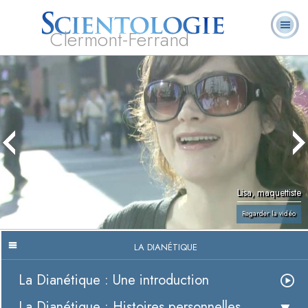
Clermont-Ferrand
Qu’est-ce que la
Ministres
Foire aux
L. Ron Hubbard
Livres
Scientologie ?
volontaires
questions
Lisa, maquettiste
Regarder la vidéo
LA DIANÉTIQUE
La Dianétique : Une introduction
La Dianétique : Histoires personnelles