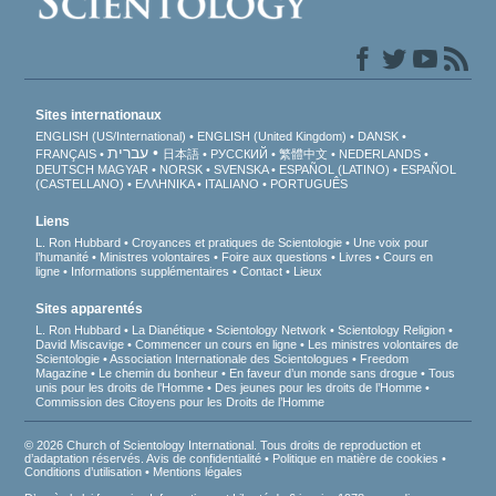
Sites internationaux
ENGLISH (US/International)
ENGLISH (United Kingdom)
DANSK
עברית
FRANÇAIS
日本語
РУССКИЙ
繁體中文
NEDERLANDS
DEUTSCH
MAGYAR
NORSK
SVENSKA
ESPAÑOL (LATINO)
ESPAÑOL
(CASTELLANO)
ΕΛΛΗΝΙΚA
ITALIANO
PORTUGUÊS
Liens
L. Ron Hubbard
Croyances et pratiques de Scientologie
Une voix pour
l’humanité
Ministres volontaires
Foire aux questions
Livres
Cours en
ligne
Informations supplémentaires
Contact
Lieux
Sites apparentés
L. Ron Hubbard
La Dianétique
Scientology Network
Scientology Religion
David Miscavige
Commencer un cours en ligne
Les ministres volontaires de
Scientologie
Association Internationale des Scientologues
Freedom
Magazine
Le chemin du bonheur
En faveur d’un monde sans drogue
Tous
unis pour les droits de l’Homme
Des jeunes pour les droits de l’Homme
Commission des Citoyens pour les Droits de l’Homme
© 2026 Church of Scientology International. Tous droits de reproduction et
d’adaptation réservés.
Avis de confidentialité
•
Politique en matière de cookies
•
Conditions d’utilisation
•
Mentions légales