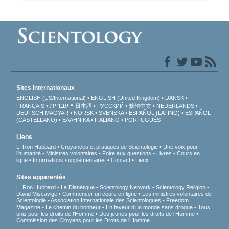
Sites internationaux
ENGLISH (US/International)
ENGLISH (United Kingdom)
DANSK
עברית
FRANÇAIS
日本語
РУССКИЙ
繁體中文
NEDERLANDS
DEUTSCH
MAGYAR
NORSK
SVENSKA
ESPAÑOL (LATINO)
ESPAÑOL
(CASTELLANO)
ΕΛΛΗΝΙΚA
ITALIANO
PORTUGUÊS
Liens
L. Ron Hubbard
Croyances et pratiques de Scientologie
Une voix pour
l’humanité
Ministres volontaires
Foire aux questions
Livres
Cours en
ligne
Informations supplémentaires
Contact
Lieux
Sites apparentés
L. Ron Hubbard
La Dianétique
Scientology Network
Scientology Religion
David Miscavige
Commencer un cours en ligne
Les ministres volontaires de
Scientologie
Association Internationale des Scientologues
Freedom
Magazine
Le chemin du bonheur
En faveur d’un monde sans drogue
Tous
unis pour les droits de l’Homme
Des jeunes pour les droits de l’Homme
Commission des Citoyens pour les Droits de l’Homme