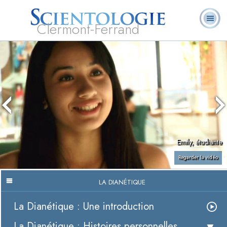
Clermont-Ferrand
Qu’est-ce que la
Ministres
Foire aux
L. Ron Hubbard
Livres
Scientologie ?
volontaires
questions
Emily, étudiante
Regarder la vidéo
LA DIANÉTIQUE
La Dianétique : Une introduction
La Dianétique : Histoires personnelles