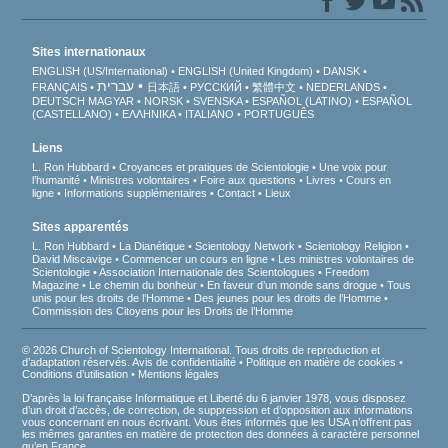
Sites internationaux
ENGLISH (US/International)
ENGLISH (United Kingdom)
DANSK
עברית
FRANÇAIS
日本語
РУССКИЙ
繁體中文
NEDERLANDS
DEUTSCH
MAGYAR
NORSK
SVENSKA
ESPAÑOL (LATINO)
ESPAÑOL
(CASTELLANO)
ΕΛΛΗΝΙΚA
ITALIANO
PORTUGUÊS
Liens
L. Ron Hubbard
Croyances et pratiques de Scientologie
Une voix pour
l’humanité
Ministres volontaires
Foire aux questions
Livres
Cours en
ligne
Informations supplémentaires
Contact
Lieux
Sites apparentés
L. Ron Hubbard
La Dianétique
Scientology Network
Scientology Religion
David Miscavige
Commencer un cours en ligne
Les ministres volontaires de
Scientologie
Association Internationale des Scientologues
Freedom
Magazine
Le chemin du bonheur
En faveur d’un monde sans drogue
Tous
unis pour les droits de l’Homme
Des jeunes pour les droits de l’Homme
Commission des Citoyens pour les Droits de l’Homme
© 2026 Church of Scientology International. Tous droits de reproduction et
d’adaptation réservés.
Avis de confidentialité
•
Politique en matière de cookies
•
Conditions d’utilisation
•
Mentions légales
D’après la loi française Informatique et Liberté du 6 janvier 1978, vous disposez
d’un droit d’accès, de correction, de suppression et d’opposition aux informations
vous concernant en nous écrivant. Vous êtes informés que les USA n’offrent pas
les mêmes garanties en matière de protection des données à caractère personnel
qu’en France.