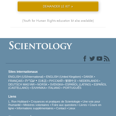
DEMANDER LE KIT »
(Youth for Human Rights education kit also available)
Sites internationaux
ENGLISH (US/International)
ENGLISH (United Kingdom)
DANSK
עברית
FRANÇAIS
日本語
РУССКИЙ
繁體中文
NEDERLANDS
DEUTSCH
MAGYAR
NORSK
SVENSKA
ESPAÑOL (LATINO)
ESPAÑOL
(CASTELLANO)
ΕΛΛΗΝΙΚA
ITALIANO
PORTUGUÊS
Liens
L. Ron Hubbard
Croyances et pratiques de Scientologie
Une voix pour
l’humanité
Ministres volontaires
Foire aux questions
Livres
Cours en
ligne
Informations supplémentaires
Contact
Lieux