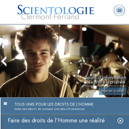
Clermont-Ferrand
Qu’est-ce que la
Ministres
Foire aux
L. Ron Hubbard
Livres
Scientologie ?
volontaires
questions
Spots d’information
Le droit à la propriété.
Regarder la vidéo
TOUS UNIS POUR LES DROITS DE L’HOMME
FAIRE DES DROITS DE L’HOMME UNE RÉALITÉ MONDIALE
Faire des droits de l’Homme une réalité