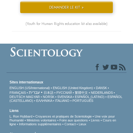
DEMANDER LE KIT »
(Youth for Human Rights education kit also available)
Sites internationaux
ENGLISH (US/International)
ENGLISH (United Kingdom)
DANSK
עברית
FRANÇAIS
日本語
РУССКИЙ
繁體中文
NEDERLANDS
DEUTSCH
MAGYAR
NORSK
SVENSKA
ESPAÑOL (LATINO)
ESPAÑOL
(CASTELLANO)
ΕΛΛΗΝΙΚA
ITALIANO
PORTUGUÊS
Liens
L. Ron Hubbard
Croyances et pratiques de Scientologie
Une voix pour
l’humanité
Ministres volontaires
Foire aux questions
Livres
Cours en
ligne
Informations supplémentaires
Contact
Lieux