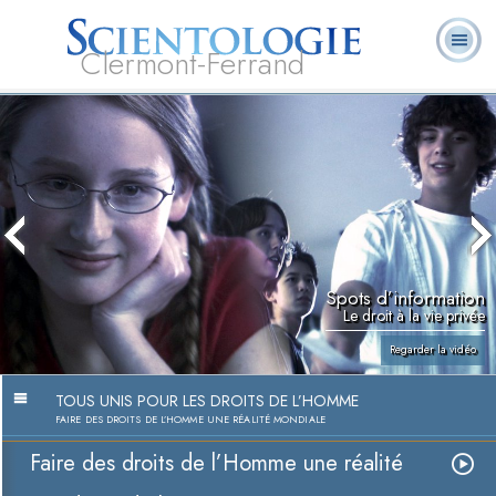
Clermont-Ferrand
Qu’est-ce que la
Ministres
Foire aux
L. Ron Hubbard
Livres
Scientologie ?
volontaires
questions
Spots d’information
Le droit à la vie privée
Regarder la vidéo
TOUS UNIS POUR LES DROITS DE L’HOMME
FAIRE DES DROITS DE L’HOMME UNE RÉALITÉ MONDIALE
Faire des droits de l’Homme une réalité