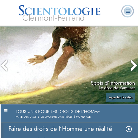
Clermont-Ferrand
Qu’est-ce que la
Ministres
Foire aux
L. Ron Hubbard
Livres
Scientologie ?
volontaires
questions
Spots d’information
Le droit de s’amuser
Regarder la vidéo
TOUS UNIS POUR LES DROITS DE L’HOMME
FAIRE DES DROITS DE L’HOMME UNE RÉALITÉ MONDIALE
Faire des droits de l’Homme une réalité