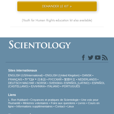
DEMANDER LE KIT »
(Youth for Human Rights education kit also available)
Sites internationaux
ENGLISH (US/International)
ENGLISH (United Kingdom)
DANSK
עברית
FRANÇAIS
日本語
РУССКИЙ
繁體中文
NEDERLANDS
DEUTSCH
MAGYAR
NORSK
SVENSKA
ESPAÑOL (LATINO)
ESPAÑOL
(CASTELLANO)
ΕΛΛΗΝΙΚA
ITALIANO
PORTUGUÊS
Liens
L. Ron Hubbard
Croyances et pratiques de Scientologie
Une voix pour
l’humanité
Ministres volontaires
Foire aux questions
Livres
Cours en
ligne
Informations supplémentaires
Contact
Lieux