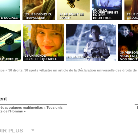
25 DE LA
NOURRITURE ET
23 LES DROITS DU
24 LE DROIT DE
26 LE 
UN ABRI
TÉ SOCIALE
TRAVAILLEUR
JOUER
L’ÉDUC
POUR TOUS
30 PERSON
28 UN MONDE
VOUS ENL
29 LA RESPONSABILITÉ
LIBRE ET ÉQUITABLE
S D’AUTEUR
VOS DROIT
ps « 30 droits, 30 spots »illustre un article de la Déclaration universelle des droits 
ent
édagogiques multimédias « Tous unis
its de l’Homme »
IR PLUS