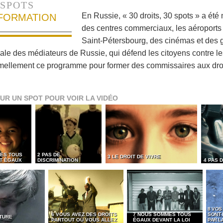
SPOTS
En Russie, « 30 droits, 30 spots » a été
NFORMATION
des centres commerciaux, les aéroports 
Saint-Pétersbourg, des cinémas et des g
nale des médiateurs de Russie, qui défend les citoyens contre le
mellement ce programme pour former des commissaires aux dro
UR UN SPOT POUR VOIR LA VIDÉO
ES TOUS
2 PAS DE
3 LE DROIT DE VIVRE
ET ÉGAUX
DISCRIMINATION
4 PAS 
8 VOS
6 VOUS AVEZ DES DROITS
7 NOUS SOMMES TOUS
SONT
RTURE
PARTOUT OÙ VOUS ALLEZ
ÉGAUX DEVANT LA LOI
PAR LA