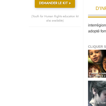
DEMANDER LE KIT »
D’I
(Youth for Human Rights education kit
also available)
interrégio
adopté for
CLIQUER S
1 NOUS SOMM
NÉS LIBRES 
5 PAS DE TO