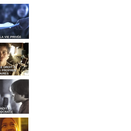
 LA VIE PRIVÉE
LE DROIT À
S PROPRES
AIRES
DROIT À
MOCRATIE