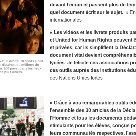
devant l’écran et passent plus de te
quel document écrit sur le sujet.
» Ens
internationales
« Les vidéos et les livrets produits p
et United for Human Rights peuvent êt
et privées, car ils simplifient la Décla
document vital devient compréhensibl
o « 30 droits, 30 spots » ont
lycées. Je félicite ces associations pou
s dizaines de millions de
s 100 pays, dans les lieux
ces outils auprès des institutions édu
es plus divers.
des Nations Unies fortes
« Grâce à vos remarquables outils édu
l’ensemble des 30 articles de la Décla
l’Homme et tous les documents pédag
stimulants pour les élèves, conçus p
leurs communautés respectives, l’as