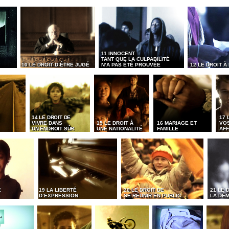
11 INNOCENT
TANT QUE LA CULPABILITÉ
10 LE DROIT D’ÊTRE JUGÉ
N’A PAS ÉTÉ PROUVÉE
12 LE DROIT À
14 LE DROIT DE
17 
VIVRE DANS
15 LE DROIT À
16 MARIAGE ET
VO
UN ENDROIT SÛR
UNE NATIONALITÉ
FAMILLE
AFF
É
19 LA LIBERTÉ
20 LE DROIT DE
21 LE 
D’EXPRESSION
SE RÉUNIR EN PUBLIC
LA DÉ