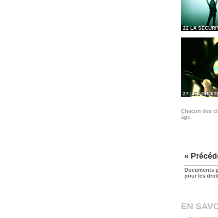
22 LA SÉCURI
27 LES DROIT
Chacun des cli
âge.
« Précéd
Documents p
pour les dro
EN SAVO