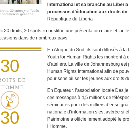
International et sa branche au Liberi
droits, 30 spots » diffusés
processus d’éducation aux droits de 
e commercial géant de
République du Liberia
 30 droits, 30 spots » constitue une présentation claire et facile
occasions dans de nombreux pays.
En Afrique du Sud, ils sont diffusés à la
Youth for Human Rights les montrent à de
30
d’ateliers. La ville de Johannesburg est 
Human Rights International afin de pouvo
pour sensibiliser les jeunes aux droits 
ROITS DE
’HOMME
En Équateur, l’association locale Des je
ces messages à 4,5 millions de téléspec
séminaires pour des milliers d’enseigna
30
nationale d’information s’est avérée si e
Patrimoine a officiellement adopté le p
l’Homme.