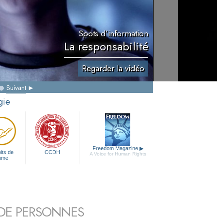
Spots d’information
La responsabilité
Regarder la vidéo
Suivant
gie
Freedom Magazine
▶
its de
CCDH
A Voice for Human Rights
mme
S DE PERSONNES