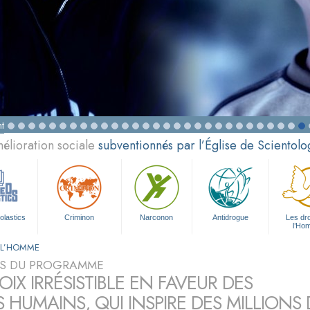
t
élioration sociale
subventionnés par l’Église de Scientolo
olastics
Criminon
Narconon
Antidrogue
Les dro
l’Ho
E L’HOMME
S DU PROGRAMME
IX IRRÉSISTIBLE EN FAVEUR DES
S HUMAINS, QUI INSPIRE DES MILLION