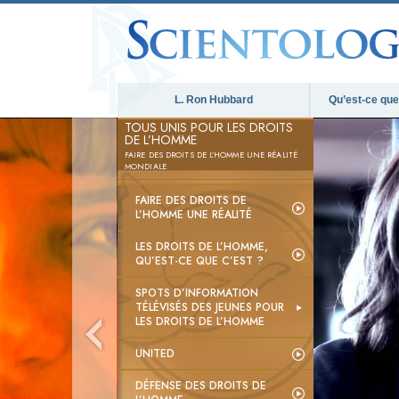
L. Ron Hubbard
Qu’est-ce que 
TOUS UNIS POUR LES DROITS
DE L’HOMME
FAIRE DES DROITS DE L’HOMME UNE RÉALITÉ
MONDIALE
FAIRE DES DROITS DE
L’HOMME UNE RÉALITÉ
LES DROITS DE L’HOMME,
QU’EST-CE QUE C’EST ?
SPOTS D’INFORMATION
TÉLÉVISÉS DES JEUNES POUR
LES DROITS DE L’HOMME
UNITED
DÉFENSE DES DROITS DE