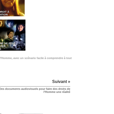
DROIT À
ATION
NE NE PEUT
EVER
S
de l’Homme, avec un scénario facile à comprendre à tout
Suivant »
Des documents audiovisuels pour faire des droits de
l’Homme une réalité