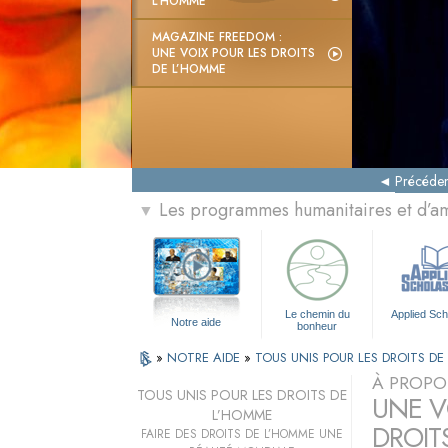
L’HOMME
MAGAZINE FREEDOM :
UNE VOIX POUR LES DROITS
DE L’HOMME
Précéden
Les programmes humanitaires et d’am
▼
Le chemin du
Applied Sch
Notre aide
bonheur
»
NOTRE AIDE
»
TOUS UNIS POUR LES DROITS D
À PROPO
TOUS UNIS POUR LES DROITS DE
UNE VO
L’HOMME
DROIT
FAIRE DES DROITS DE L’HOMME UNE