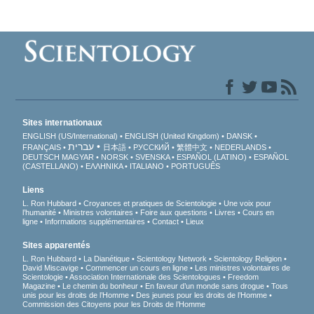
Sites internationaux
ENGLISH (US/International)
ENGLISH (United Kingdom)
DANSK
עברית
FRANÇAIS
日本語
РУССКИЙ
繁體中文
NEDERLANDS
DEUTSCH
MAGYAR
NORSK
SVENSKA
ESPAÑOL (LATINO)
ESPAÑOL
(CASTELLANO)
ΕΛΛΗΝΙΚA
ITALIANO
PORTUGUÊS
Liens
L. Ron Hubbard
Croyances et pratiques de Scientologie
Une voix pour
l’humanité
Ministres volontaires
Foire aux questions
Livres
Cours en
ligne
Informations supplémentaires
Contact
Lieux
Sites apparentés
L. Ron Hubbard
La Dianétique
Scientology Network
Scientology Religion
David Miscavige
Commencer un cours en ligne
Les ministres volontaires de
Scientologie
Association Internationale des Scientologues
Freedom
Magazine
Le chemin du bonheur
En faveur d’un monde sans drogue
Tous
unis pour les droits de l’Homme
Des jeunes pour les droits de l’Homme
Commission des Citoyens pour les Droits de l’Homme