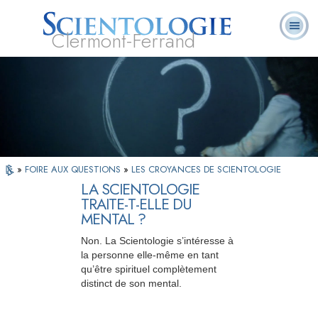
Clermont-Ferrand
Qu’est-ce que la
Ministres
Foire aux
L. Ron Hubbard
Livres
Scientologie ?
volontaires
questions
»
FOIRE AUX QUESTIONS
»
LES CROYANCES DE SCIENTOLOGIE
LA SCIENTOLOGIE
TRAITE-T-ELLE DU
MENTAL ?
Non. La Scientologie s’intéresse à
la personne elle-même en tant
qu’être spirituel complètement
distinct de son mental.