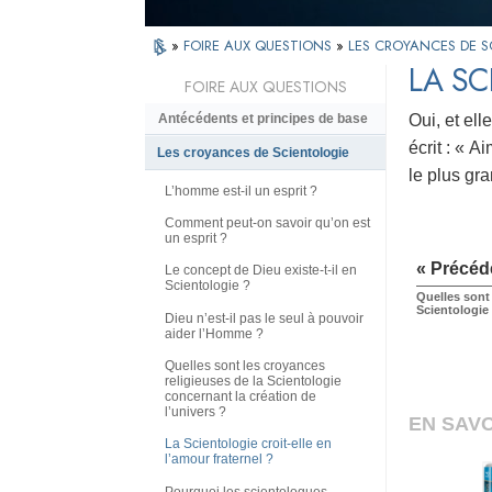
»
FOIRE AUX QUESTIONS
»
LES CROYANCES DE S
LA SC
FOIRE AUX QUESTIONS
Oui, et el
Antécédents et principes de base
écrit : « A
Les croyances de Scientologie
le plus gr
L’homme est-il un esprit ?
Comment peut-on savoir qu’on est
un esprit ?
« Précéd
Le concept de Dieu existe-t-il en
Scientologie ?
Quelles sont 
Scientologie 
Dieu n’est-il pas le seul à pouvoir
aider l’Homme ?
Quelles sont les croyances
religieuses de la Scientologie
concernant la création de
l’univers ?
EN SAVO
La Scientologie croit-elle en
l’amour fraternel ?
Pourquoi les scientologues