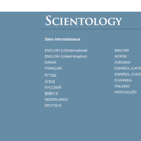
Sites internationaux
ENGLISH (US/International)
MAGYAR
ENGLISH (United Kingdom)
NORSK
DANSK
SVENSKA
FRANÇAIS
ESPAÑOL (LATI
עברית
ESPAÑOL (CAS
ΕΛΛΗΝΙΚA
日本語
ITALIANO
РУССКИЙ
PORTUGUÊS
繁體中文
NEDERLANDS
DEUTSCH