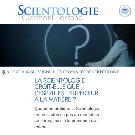
Clermont-Ferrand
Qu’est-ce que la
Ministres
Foire aux
L. Ron Hubbard
Livres
Scientologie ?
volontaires
questions
»
FOIRE AUX QUESTIONS
»
LES CROYANCES DE SCIENTOLOGIE
LA SCIENTOLOGIE
CROIT-ELLE QUE
L’ESPRIT EST SUPÉRIEUR
À LA MATIÈRE ?
Quand on pratique la Scientologie,
on ne s’adresse pas
au mental ou
au corps, mais à la personne
elle-
même
.