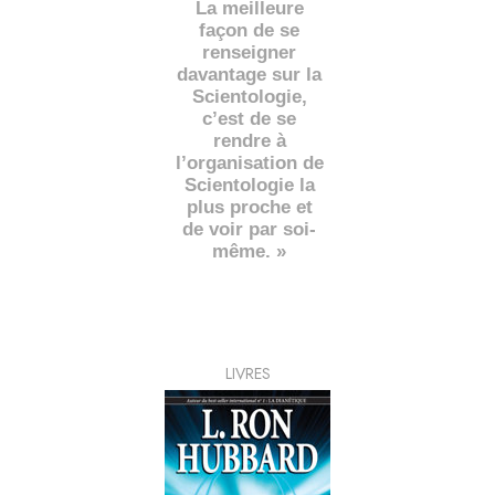
La meilleure
façon de se
renseigner
davantage sur la
Scientologie,
c’est de se
rendre à
l’organisation de
Scientologie la
plus proche et
de voir par soi-
même. »
LIVRES