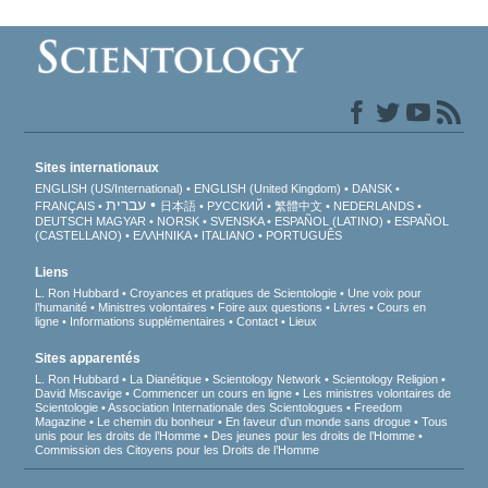
Sites internationaux
ENGLISH (US/International)
ENGLISH (United Kingdom)
DANSK
עברית
FRANÇAIS
日本語
РУССКИЙ
繁體中文
NEDERLANDS
DEUTSCH
MAGYAR
NORSK
SVENSKA
ESPAÑOL (LATINO)
ESPAÑOL
(CASTELLANO)
ΕΛΛΗΝΙΚA
ITALIANO
PORTUGUÊS
Liens
L. Ron Hubbard
Croyances et pratiques de Scientologie
Une voix pour
l’humanité
Ministres volontaires
Foire aux questions
Livres
Cours en
ligne
Informations supplémentaires
Contact
Lieux
Sites apparentés
L. Ron Hubbard
La Dianétique
Scientology Network
Scientology Religion
David Miscavige
Commencer un cours en ligne
Les ministres volontaires de
Scientologie
Association Internationale des Scientologues
Freedom
Magazine
Le chemin du bonheur
En faveur d’un monde sans drogue
Tous
unis pour les droits de l’Homme
Des jeunes pour les droits de l’Homme
Commission des Citoyens pour les Droits de l’Homme