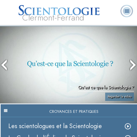
Clermont-Ferrand
Qu’est-ce que la
Ministres
Foire aux
L. Ron Hubbard
Livres
Scientologie ?
volontaires
questions
Qu’est ce que la Scientologie ?
Regarder la vidéo
CROYANCES ET PRATIQUES
Les scientologues et la Scientologie