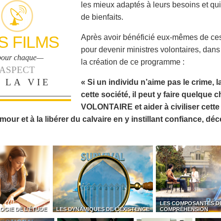
les mieux adaptés à leurs besoins et qui
de bienfaits.
S FILMS
Après avoir bénéficié eux-mêmes de ces
pour devenir ministres volontaires, dan
our chaque—
la création de ce programme :
ASPECT
 LA VIE
« Si un individu n’aime pas le crime, la
cette société, il peut y faire quelque
VOLONTAIRE et aider à civiliser cette 
mour et à la libérer du calvaire en y instillant confiance, dé
LES COMPOSANTES D
OGIE DE L’ÉTUDE
LES DYNAMIQUES DE L’EXISTENCE
COMPRÉHENSION