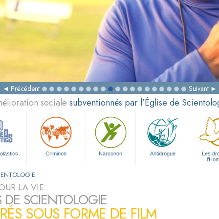
Précédent
Suivant
élioration sociale
subventionnés par l’Église de Scientolo
olastics
Criminon
Narconon
Antidrogue
Les dro
l’Ho
CIENTOLOGIE
OUR LA VIE
S DE SCIENTOLOGIE
TRÉS SOUS FORME DE FILM