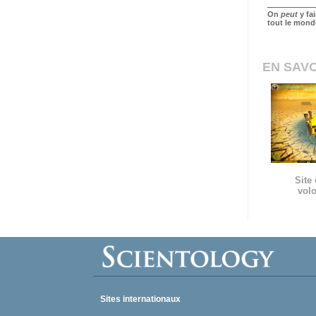
On
peut
y fa
tout le mond
EN SAVO
Site 
volo
Sites internationaux