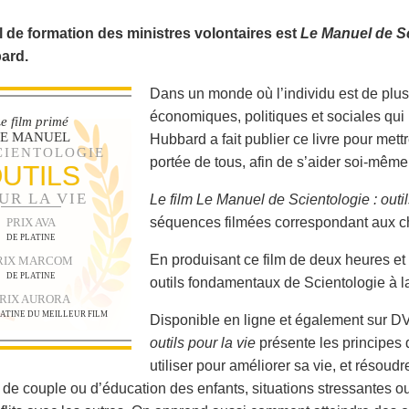
 de formation des ministres volontaires est
Le Manuel de S
ard.
Dans un monde où l’individu est de plus
économiques, politiques et sociales qu
e film primé
LE MANUEL
Hubbard a fait publier ce livre pour met
CIENTOLOGIE
portée de tous, afin de s’aider soi-même 
UTILS
UR LA VIE
Le film Le Manuel de Scientologie : outil
séquences filmées correspondant aux c
PRIX AVA
DE PLATINE
En produisant ce film de deux heures et 
RIX MARCOM
DE PLATINE
outils fondamentaux de Scientologie à la
RIX AURORA
LATINE DU MEILLEUR FILM
Disponible en ligne et également sur DV
outils pour la vie
présente les principes
utiliser pour améliorer sa vie, et résoudre
de couple ou d’éducation des enfants, situations stressantes 