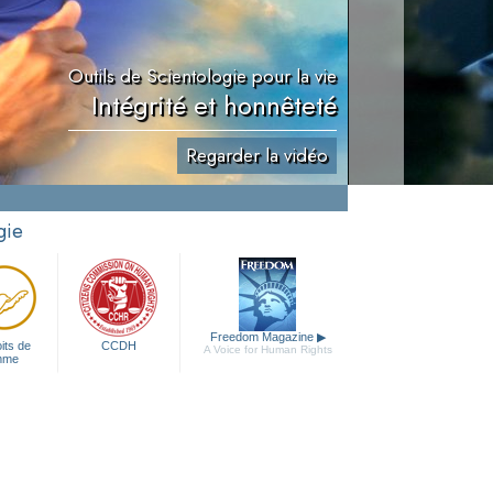
Outils de Scientologie pour la vie
Intégrité et honnêteté
Regarder la vidéo
gie
Freedom Magazine
▶
its de
CCDH
A Voice for Human Rights
mme