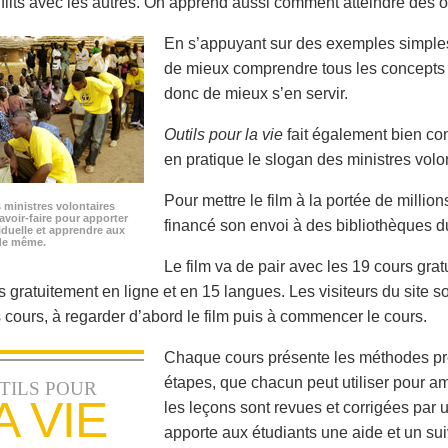
nflits avec les autres. On apprend aussi comment atteindre des ob
En s’appuyant sur des exemples simples t
de mieux comprendre tous les concepts
donc de mieux s’en servir.
Outils pour la vie
fait également bien c
en pratique le slogan des ministres vol
Pour mettre le film à la portée de millio
s ministres volontaires
savoir-faire pour apporter
financé son envoi à des bibliothèques d
iduelle et apprendre aux
 de même.
Le film va de pair avec les 19 cours gra
 gratuitement en ligne et en 15 langues. Les visiteurs du site sont
s cours, à regarder d’abord le film puis à commencer le cours.
Chaque cours présente les méthodes pré
étapes, que chacun peut utiliser pour am
TILS POUR
A VIE
les leçons sont revues et corrigées par 
apporte aux étudiants une aide et un sui