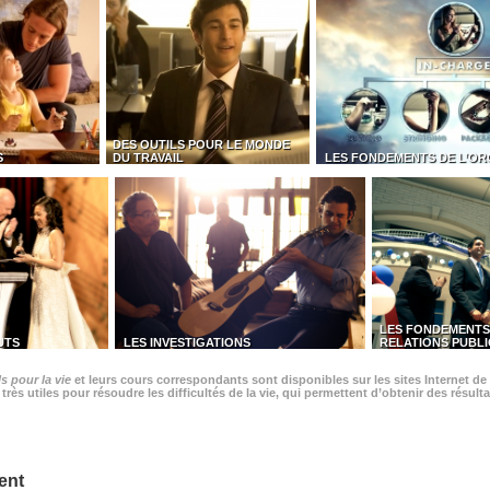
DES OUTILS POUR LE MONDE
S
DU TRAVAIL
LES FONDEMENTS DE L’OR
LES FONDEMENTS
UTS
LES INVESTIGATIONS
RELATIONS PUBL
s pour la vie
et leurs cours correspondants sont disponibles sur les sites Internet de 
rès utiles pour résoudre les difficultés de la vie, qui permettent d’obtenir des résulta
ent