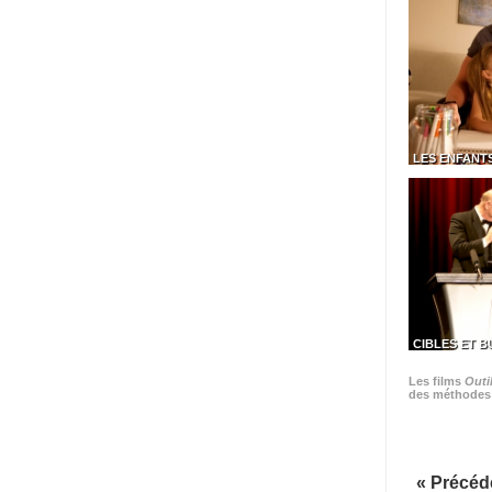
LES ENFANT
CIBLES ET B
Les films
Outil
des méthodes t
« Précéd