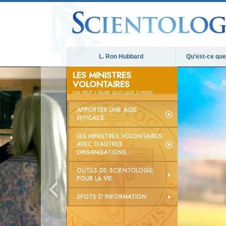
L. Ron Hubbard
Qu’est-ce que 
LES MINISTRES
VOLONTAIRES
ON
PEUT
Y FAIRE QUELQUE CHOSE
APPORTER UNE AIDE
EFFICACE
LES MINISTRES VOLONTAIRES
AVEC D’AUTRES
ORGANISATIONS
OUTILS DE SCIENTOLOGIE
POUR LA VIE
SPOTS D’INFORMATION