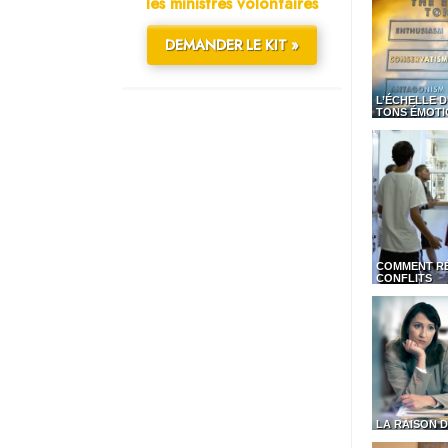
les ministres volontaires
DEMANDER LE KIT »
L’ÉCHELLE D
TONS ÉMOTI
COMMENT R
CONFLITS
LA RAISON D