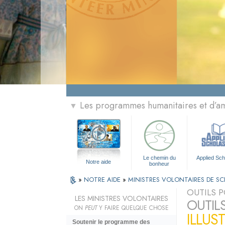
Les programmes humanitaires et d’am
▼
Le chemin du
Applied Sch
Notre aide
bonheur
»
NOTRE AIDE
»
MINISTRES VOLONTAIRES DE S
OUTILS P
LES MINISTRES VOLONTAIRES
OUTIL
ON
PEUT
Y FAIRE QUELQUE CHOSE
ILLUS
Soutenir le programme des