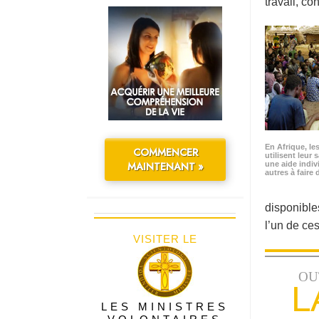
travail, co
En Afrique, le
COMMENCER
utilisent leur 
MAINTENANT »
une aide indiv
autres à faire
disponibles
l’un de ce
VISITER LE
OU
L
LES MINISTRES