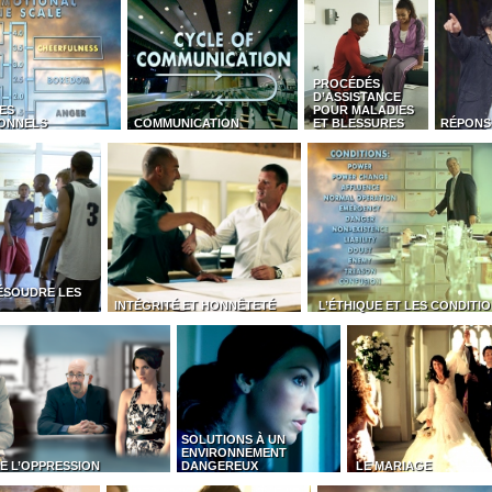
PROCÉDÉS
D’ASSISTANCE
ES
POUR MALADIES
ONNELS
COMMUNICATION
ET BLESSURES
RÉPONS
ÉSOUDRE LES
INTÉGRITÉ ET HONNÊTETÉ
L’ÉTHIQUE ET LES CONDITI
SOLUTIONS À UN
ENVIRONNEMENT
E L’OPPRESSION
DANGEREUX
LE MARIAGE