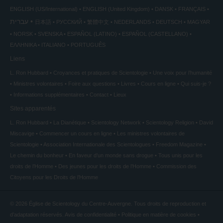
ENGLISH (US/International)
ENGLISH (United Kingdom)
DANSK
FRANÇAIS
עברית
日本語
РУССКИЙ
繁體中文
NEDERLANDS
DEUTSCH
MAGYAR
NORSK
SVENSKA
ESPAÑOL (LATINO)
ESPAÑOL (CASTELLANO)
ΕΛΛΗΝΙΚA
ITALIANO
PORTUGUÊS
Liens
L. Ron Hubbard
Croyances et pratiques de Scientologie
Une voix pour l’humanité
Ministres volontaires
Foire aux questions
Livres
Cours en ligne
Qui suis-je ?
Informations supplémentaires
Contact
Lieux
Sites apparentés
L. Ron Hubbard
La Dianétique
Scientology Network
Scientology Religion
David
Miscavige
Commencer un cours en ligne
Les ministres volontaires de
Scientologie
Association Internationale des Scientologues
Freedom Magazine
Le chemin du bonheur
En faveur d’un monde sans drogue
Tous unis pour les
droits de l’Homme
Des jeunes pour les droits de l’Homme
Commission des
Citoyens pour les Droits de l’Homme
© 2026
Église de Scientology du Centre-Auvergne.
Tous droits de reproduction et
d’adaptation réservés.
Avis de confidentialité
•
Politique en matière de cookies
•