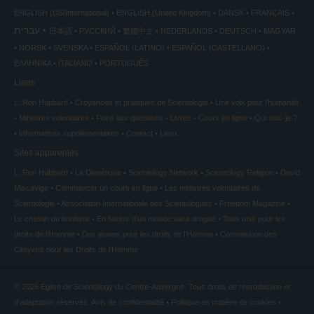
ENGLISH (US/International)
ENGLISH (United Kingdom)
DANSK
FRANÇAIS
עברית
日本語
РУССКИЙ
繁體中文
NEDERLANDS
DEUTSCH
MAGYAR
NORSK
SVENSKA
ESPAÑOL (LATINO)
ESPAÑOL (CASTELLANO)
ΕΛΛΗΝΙΚA
ITALIANO
PORTUGUÊS
Liens
L. Ron Hubbard
Croyances et pratiques de Scientologie
Une voix pour l’humanité
Ministres volontaires
Foire aux questions
Livres
Cours en ligne
Qui suis-je ?
Informations supplémentaires
Contact
Lieux
Sites apparentés
L. Ron Hubbard
La Dianétique
Scientology Network
Scientology Religion
David
Miscavige
Commencer un cours en ligne
Les ministres volontaires de
Scientologie
Association Internationale des Scientologues
Freedom Magazine
Le chemin du bonheur
En faveur d’un monde sans drogue
Tous unis pour les
droits de l’Homme
Des jeunes pour les droits de l’Homme
Commission des
Citoyens pour les Droits de l’Homme
© 2026
Église de Scientology du Centre-Auvergne.
Tous droits de reproduction et
d’adaptation réservés.
Avis de confidentialité
•
Politique en matière de cookies
•