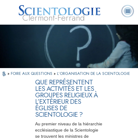
Clermont-Ferrand
Qu’est-ce que la
Ministres
Foire aux
L. Ron Hubbard
Livres
Scientologie ?
volontaires
questions
»
FOIRE AUX QUESTIONS
»
L’ORGANISATION DE LA SCIENTOLOGIE
QUE REPRÉSENTENT
LES ACTIVITÉS ET LES
GROUPES RELIGIEUX À
L’EXTÉRIEUR DES
ÉGLISES DE
SCIENTOLOGIE ?
Au premier niveau de la hiérarchie
ecclésiastique de la Scientologie
se trouvent les ministres de