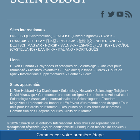
Sites internationaux
ENGLISH (US/International)
ENGLISH (United Kingdom)
DANSK
עברית
FRANÇAIS
日本語
РУССКИЙ
繁體中文
NEDERLANDS
DEUTSCH
MAGYAR
NORSK
SVENSKA
ESPAÑOL (LATINO)
ESPAÑOL
(CASTELLANO)
ΕΛΛΗΝΙΚA
ITALIANO
PORTUGUÊS
Liens
L. Ron Hubbard
Croyances et pratiques de Scientologie
Une voix pour
l’humanité
Ministres volontaires
Foire aux questions
Livres
Cours en
ligne
Informations supplémentaires
Contact
Lieux
Sites apparentés
L. Ron Hubbard
La Dianétique
Scientology Network
Scientology Religion
David Miscavige
Commencer un cours en ligne
Les ministres volontaires de
Scientologie
Association Internationale des Scientologues
Freedom
Magazine
Le chemin du bonheur
En faveur d’un monde sans drogue
Tous
unis pour les droits de l’Homme
Des jeunes pour les droits de l’Homme
Commission des Citoyens pour les Droits de l’Homme
© 2026 Church of Scientology International. Tous droits de reproduction et
d’adaptation réservés.
Avis de confidentialité
•
Politique en matière de cookies
•
Conditions d’utilisation
•
Mentions légales
Commencer votre première étape
D’après la loi française Informatique et Liberté du 6 janvier 1978, vous disposez