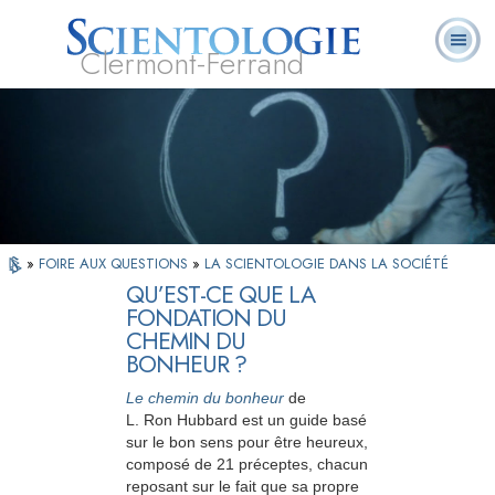
Clermont-Ferrand
Qu’est-ce que la
Ministres
Foire aux
L. Ron Hubbard
Livres
Scientologie ?
volontaires
questions
»
FOIRE AUX QUESTIONS
»
LA SCIENTOLOGIE DANS LA SOCIÉTÉ
QU’EST-CE QUE LA
FONDATION DU
CHEMIN DU
BONHEUR ?
Le chemin du bonheur
de
L. Ron Hubbard est un guide basé
sur le bon sens pour être heureux,
composé de 21 préceptes, chacun
reposant sur le fait que sa propre