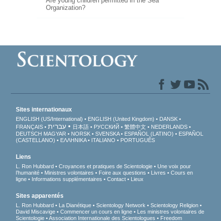
Are young children permitted in the Sea
Organization?
Sites internationaux
ENGLISH (US/International)
ENGLISH (United Kingdom)
DANSK
עברית
FRANÇAIS
日本語
РУССКИЙ
繁體中文
NEDERLANDS
DEUTSCH
MAGYAR
NORSK
SVENSKA
ESPAÑOL (LATINO)
ESPAÑOL
(CASTELLANO)
ΕΛΛΗΝΙΚA
ITALIANO
PORTUGUÊS
Liens
L. Ron Hubbard
Croyances et pratiques de Scientologie
Une voix pour
l’humanité
Ministres volontaires
Foire aux questions
Livres
Cours en
ligne
Informations supplémentaires
Contact
Lieux
Sites apparentés
L. Ron Hubbard
La Dianétique
Scientology Network
Scientology Religion
David Miscavige
Commencer un cours en ligne
Les ministres volontaires de
Scientologie
Association Internationale des Scientologues
Freedom