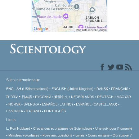
Sites internationaux
ENGLISH (US/International)
ENGLISH (United Kingdom)
DANSK
FRANÇAIS
עברית
日本語
РУССКИЙ
繁體中文
NEDERLANDS
DEUTSCH
MAGYAR
NORSK
SVENSKA
ESPAÑOL (LATINO)
ESPAÑOL (CASTELLANO)
ΕΛΛΗΝΙΚA
ITALIANO
PORTUGUÊS
Liens
L. Ron Hubbard
Croyances et pratiques de Scientologie
Une voix pour l’humanité
Ministres volontaires
Foire aux questions
Livres
Cours en ligne
Qui suis-je ?